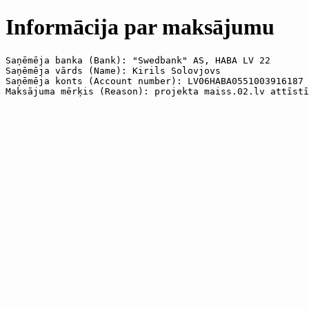
Informācija par maksājumu
Saņēmēja banka (Bank): "Swedbank" AS, HABA LV 22

Saņēmēja vārds (Name): Kirils Solovjovs

Saņēmēja konts (Account number): LV06HABA0551003916187

Maksājuma mērķis (Reason): projekta maiss.02.lv attīstī